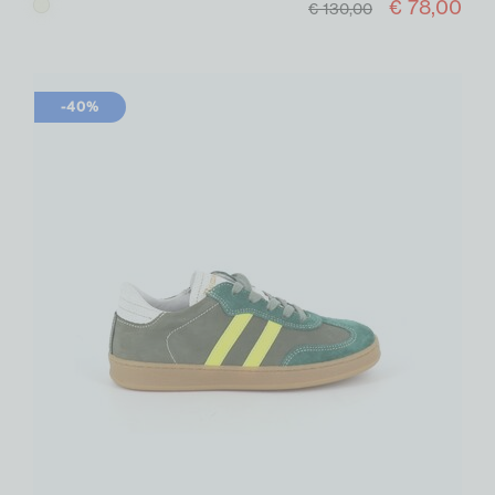
€ 78,00
Beige
€ 130,00
-40%