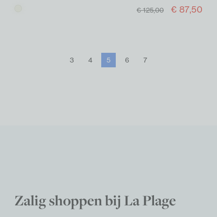
€ 87,50
Beige
€ 125,00
3
4
5
6
7
Zalig shoppen bij La Plage