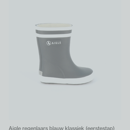
Aigle regenlaars blauw klassiek (eerstestap)