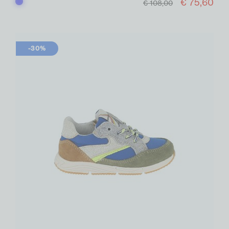
€ 75,60
Blauw
€ 108,00
-30%