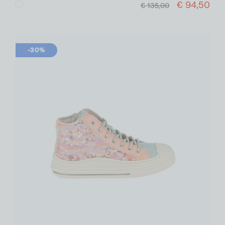
€ 94,50
Wit
€ 135,00
-30%