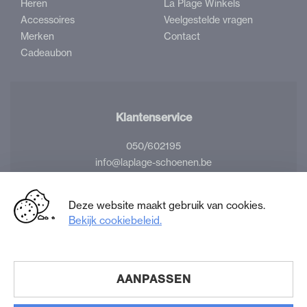
Heren
La Plage Winkels
Accessoires
Veelgestelde vragen
Merken
Contact
Cadeaubon
Klantenservice
050/602195
info@laplage-schoenen.be
Volg ons
Deze website maakt gebruik van cookies.
Bekijk cookiebeleid.
Facebook
Instagram
La
La
Plage
Plage
Schoenen
Schoenen
AANPASSEN
© 2026 LA PLAGE SCHOENEN. ALLE RECHTEN
VOORBEHOUDEN |
DISCLAIMER
|
COOKIES
|
PRIVACY