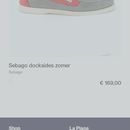
Sebago docksides zomer
Sebago
€ 169,00
Multi
color
Shop
La Plage