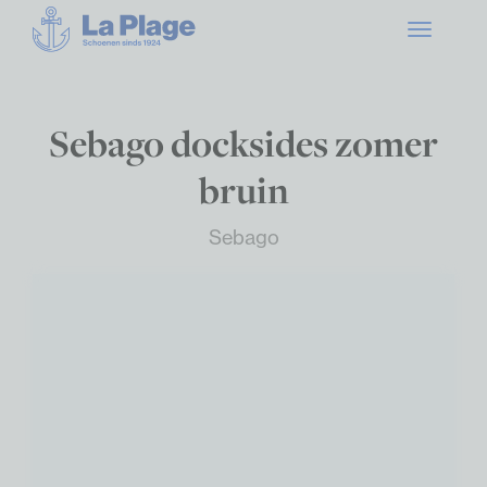
Toggle
navigatio
Sebago docksides zomer
bruin
Sebago