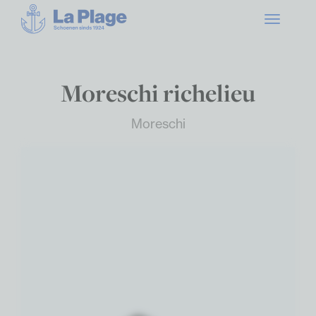
Toggle
navigatio
Moreschi richelieu
Moreschi