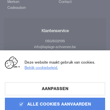
Merken
Contact
Cadeaubon
Klantenservice
050/602195
info@laplage-schoenen.be
Volg ons
Deze website maakt gebruik van cookies.
Bekijk cookiebeleid.
Facebook
Instagram
La
La
Plage
Plage
Schoenen
Schoenen
AANPASSEN
© 2026 LA PLAGE SCHOENEN. ALLE RECHTEN
VOORBEHOUDEN |
DISCLAIMER
|
COOKIES
|
PRIVACY
ALLE COOKIES AANVAARDEN
WEBSITE BY WEBATVANTAGE