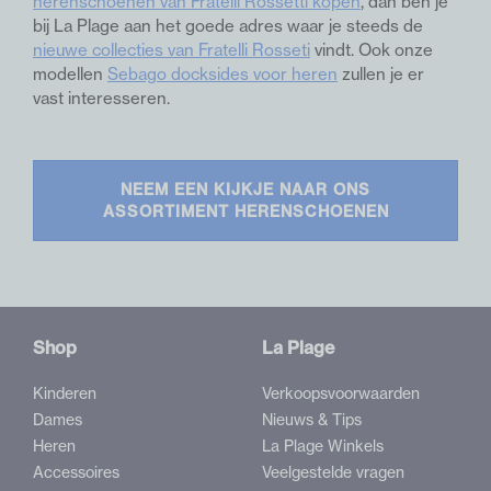
herenschoenen van Fratelli Rossetti kopen
, dan ben je
bij La Plage aan het goede adres waar je steeds de
nieuwe collecties van Fratelli Rosseti
vindt. Ook onze
modellen
Sebago docksides voor heren
zullen je er
vast interesseren.
NEEM EEN KIJKJE NAAR ONS
ASSORTIMENT HERENSCHOENEN
Shop
La Plage
Kinderen
Verkoopsvoorwaarden
Dames
Nieuws & Tips
Heren
La Plage Winkels
Accessoires
Veelgestelde vragen