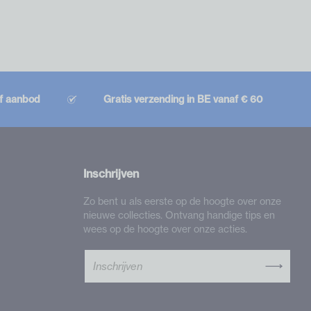
ef aanbod
Gratis verzending in BE vanaf € 60
Inschrijven
Zo bent u als eerste op de hoogte over onze
nieuwe collecties. Ontvang handige tips en
wees op de hoogte over onze acties.