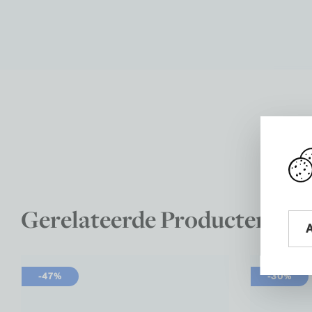
Gerelateerde Producten
-47%
-30%