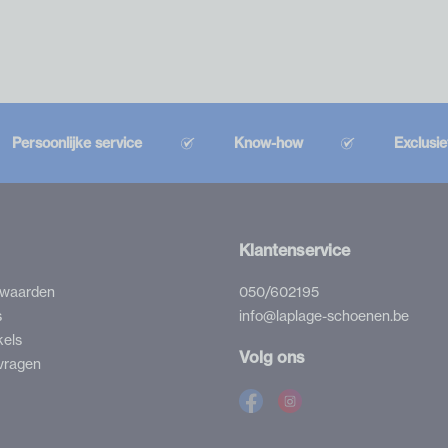
Persoonlijke service
Know-how
Exclusi
Klantenservice
rwaarden
050/602195
s
info@laplage-schoenen.be
kels
Volg ons
vragen
Facebook
Instagram
La
La
Plage
Plage