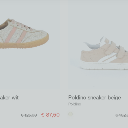
aker wit
Poldino sneaker beige
Poldino
€ 87,50
Beige
€ 125,00
€ 102,