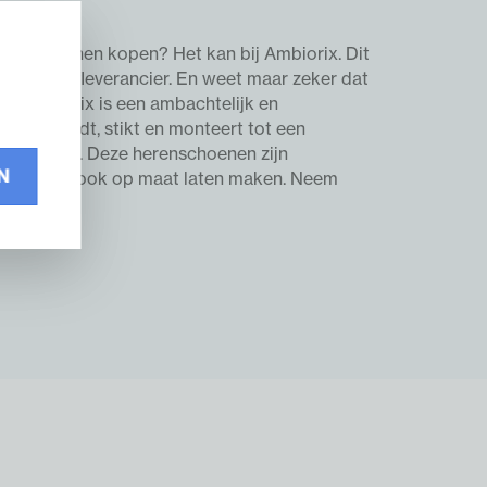
erenschoenen kopen? Het kan bij Ambiorix. Dit
is zelfs hofleverancier. En weet maar zeker dat
is. Ambiorix is een ambachtelijk en
orten snijdt, stikt en monteert tot een
 klasse uit. Deze herenschoenen zijn
N
t jouw paar ook op maat laten maken. Neem