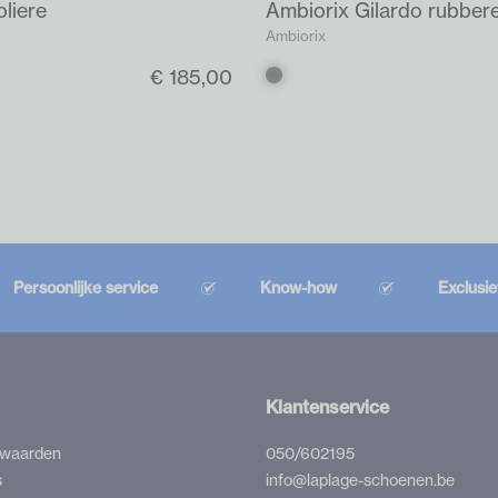
liere
Ambiorix Gilardo rubber
Ambiorix
€ 185,00
Zwart
Persoonlijke service
Know-how
Exclusi
Klantenservice
rwaarden
050/602195
s
info@laplage-schoenen.be