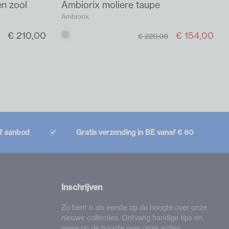
en zool
Ambiorix moliere taupe
Ambiorix
€ 210,00
€ 154,00
Taupe
€ 220,00
ef aanbod
Gratis verzending in BE vanaf € 60
Inschrijven
Zo bent u als eerste op de hoogte over onze
nieuwe collecties. Ontvang handige tips en
wees op de hoogte over onze acties.