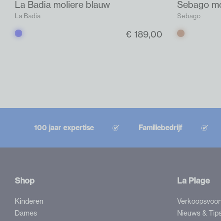
La Badia moliere blauw
Sebago mo
La Badia
Sebago
€ 189,00
Blauw
Cognac
100 jaar expertise
Familiebedrijf
Shop
La Plage
Kinderen
Verkoopsvoo
Dames
Nieuws & Tip