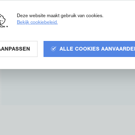
Belgisch kopen en terwijl een paar prachtige h
Deze website maakt gebruik van cookies.
kwaliteitsvolle merk bestaat al 125 jaar lang en 
Bekijk cookiebeleid.
ze in het koningshuis weten wat échte kwaliteit 
traditiegetrouw bedrijf die verschillende lederso
kunstwerkje. Een Ambiorix aan je voeten straalt
AANPASSEN
ALLE COOKIES AANVAARDE
verkrijgbaar in verschillende breedten. Je kun
gerust contact met ons op voor meer info.