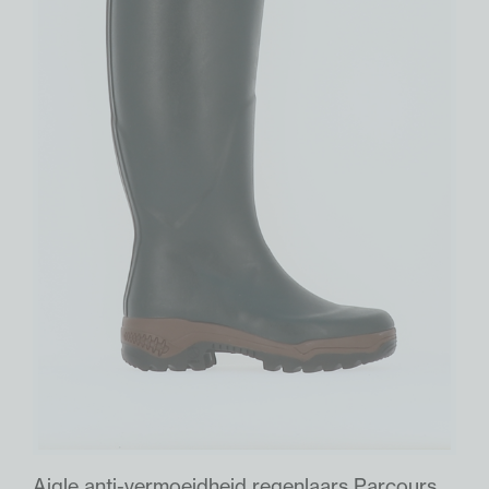
Aigle anti-vermoeidheid regenlaars Parcours