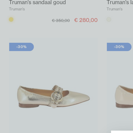
Truman's sandaal goud
Truman's l
Truman's
Truman's
€ 280,00
Goud
Beige
€ 350,00
-30%
-30%