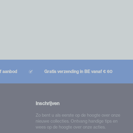
ef aanbod
Gratis verzending in BE vanaf € 60
Inschrijven
Zo bent u als eerste op de hoogte over onze
nieuwe collecties. Ontvang handige tips en
wees op de hoogte over onze acties.