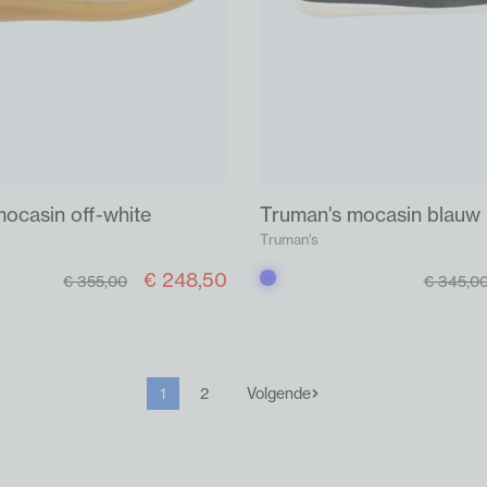
ocasin off-white
Truman's mocasin blauw
Truman's
€ 248,50
Blauw
€ 355,00
€ 345,0
1
2
Volgende