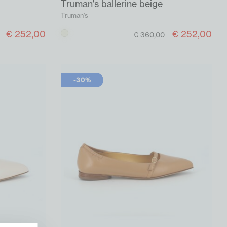
Truman's ballerine beige
Truman's
€ 252,00
€ 252,00
Beige
€ 360,00
-30%