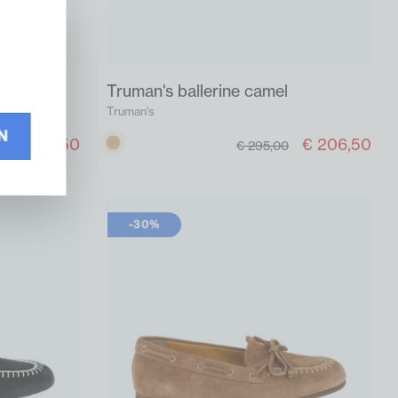
ite
Truman's ballerine camel
Truman's
N
€ 206,50
€ 206,50
Camel
€ 295,00
-30%