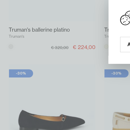
Truman's ballerine platino
Truman's b
Truman's
Truman's
€ 224,00
Platino
Beige
€ 320,00
-30%
-30%