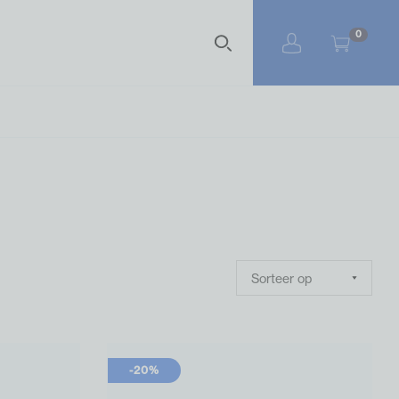
Zoekterm
0
-20%