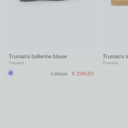
Truman's ballerine blauw
Truman's m
Truman's
Truman's
€ 206,50
Blauw
Off-
€ 295,00
white