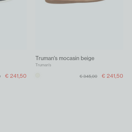
Truman's mocasin beige
Truman's
€ 241,50
€ 241,50
Beige
0
€ 345,00