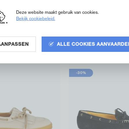
Deze website maakt gebruik van cookies.
Bekijk cookiebeleid.
allerine beige
Truman's ballerine off-wh
Truman's
AANPASSEN
ALLE COOKIES AANVAARDE
€ 224,00
Off-
€ 320,00
€ 295,00
white
-30%