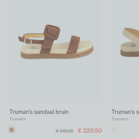
Truman's sandaal bruin
Truman's s
Truman's
Truman's
€ 220,50
Bruin
Beige
€ 315,00