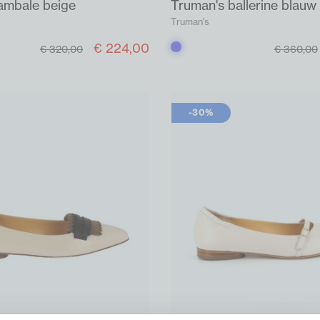
ambale beige
Truman's ballerine blauw
Truman's
€ 224,00
Blauw
€ 320,00
€ 360,00
-30%