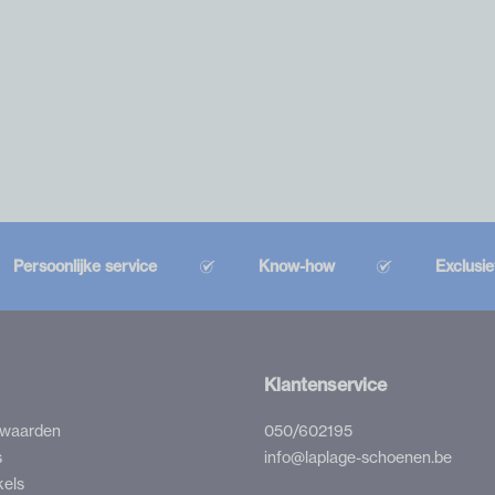
Persoonlijke service
Know-how
Exclusi
Klantenservice
rwaarden
050/602195
s
info@laplage-schoenen.be
kels