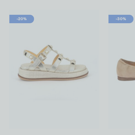
-20%
-30%