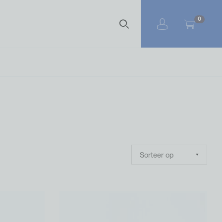
Zoekterm
0