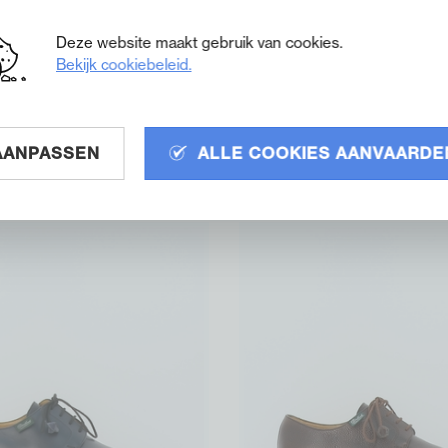
Deze website maakt gebruik van cookies.
Bekijk cookiebeleid.
oliere bruin donker
Paraboot moliere bruin 
Paraboot
AANPASSEN
ALLE COOKIES AANVAARDE
€ 475,00
Bruin
donker