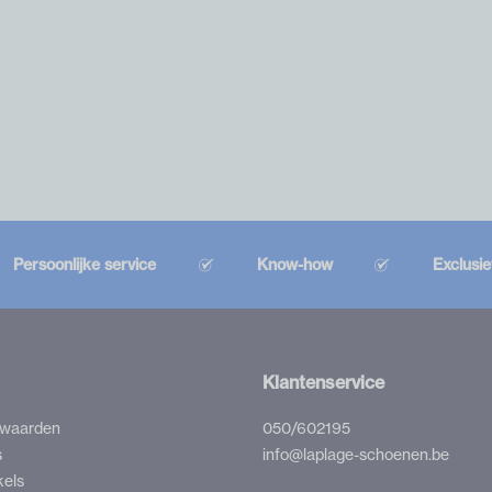
Persoonlijke service
Know-how
Exclusi
Klantenservice
rwaarden
050/602195
s
info@laplage-schoenen.be
kels