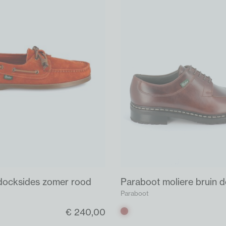
docksides zomer rood
Paraboot moliere bruin 
Paraboot
€ 240,00
Bruin
donker