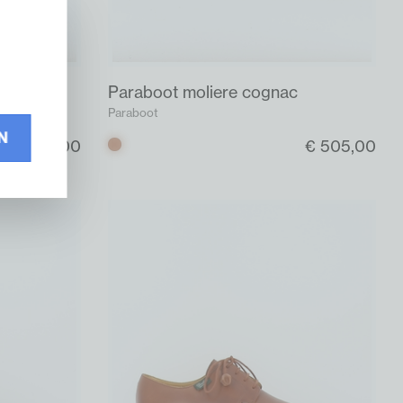
donker
Paraboot moliere cognac
Paraboot
N
€ 475,00
€ 505,00
Cognac