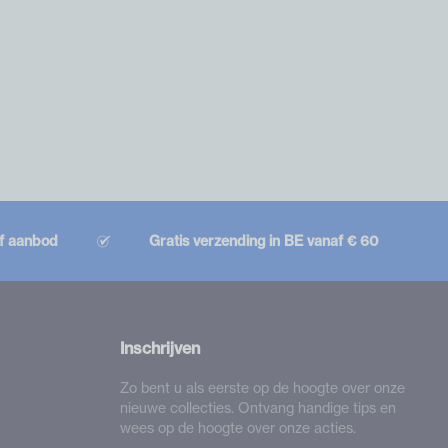
ef aanbod
Gratis verzending in BE vanaf € 60
Inschrijven
Zo bent u als eerste op de hoogte over onze
nieuwe collecties. Ontvang handige tips en
wees op de hoogte over onze acties.