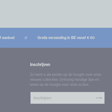
ef aanbod
Gratis verzending in BE vanaf € 60
Inschrijven
Zo bent u als eerste op de hoogte over onze
nieuwe collecties. Ontvang handige tips en
wees op de hoogte over onze acties.