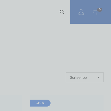
Zoekterm
0
-40%