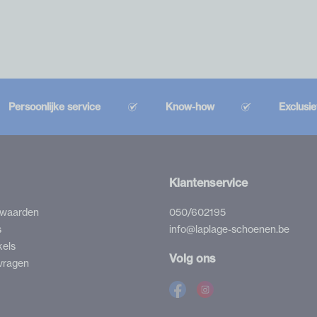
Persoonlijke service
Know-how
Exclusi
Klantenservice
rwaarden
050/602195
s
info@laplage-schoenen.be
kels
Volg ons
vragen
Facebook
Instagram
La
La
Plage
Plage