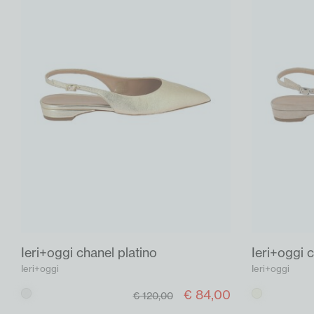
Ieri+oggi chanel platino
Ieri+oggi 
Ieri+oggi
Ieri+oggi
€ 84,00
Platino
Beige
€ 120,00