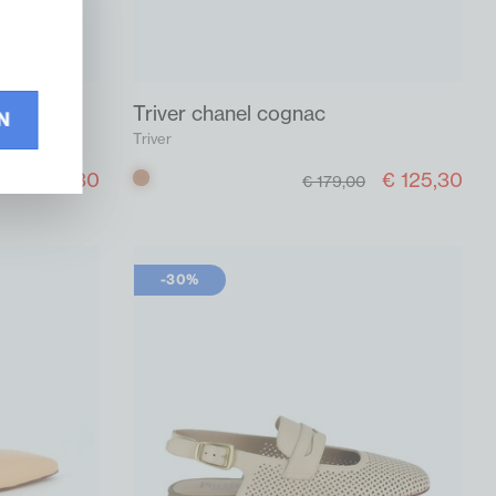
Triver chanel cognac
N
Triver
€ 209,30
€ 125,30
Cognac
€ 179,00
-30%