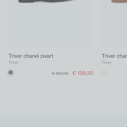
Triver chanel zwart
Triver cha
Triver
Triver
€ 139,30
Zwart
Beige
€ 199,00