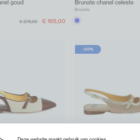
anel goud
Brunate chanel celeste
Brunate
€ 165,00
Blauw
€ 275,00
-30%
Deze website maakt gebruik van cookies.