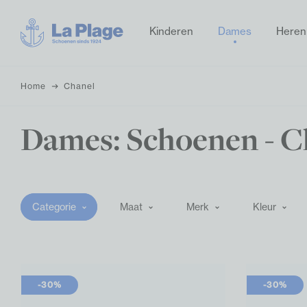
Kinderen
Dames
Heren
Home
Chanel
Dames: Schoenen - C
Categorie
Maat
Merk
Kleur
-30%
-30%