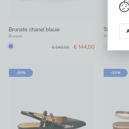
Brunate chanel blauw
Truman's c
Brunate
Truman's
€ 144,00
Blauw
Beige
€ 240,00
-30%
-30%