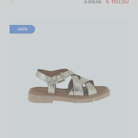
€ 150,50
Beige
€ 215,00
-30%