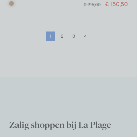
€ 150,50
Bruin
€ 215,00
1
2
3
4
Zalig shoppen bij La Plage